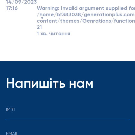
14/09/2023
17:16
Warning
: Invalid argument supplied for
/home/bf383038/generationplus.co
content/themes/Genrations/function
21
1 хв. читання
Напишіть нам