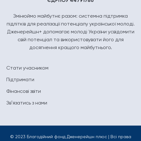
ЄДРПОУ 44791786
Змінюймо майбутнє разом: системна підтримка
підлітків для реалізації потенціалу української молоді.
Дженерейшн+ допомагає молоді України усвідомити
свій потенціал та використовувати його для
досягнення кращого майбутнього.
Стати учасником
Підтримати
Фінансові звіти
Звʼязатись з нами
© 2023 Благодійний фонд Дженерейшн плюс | Всі права