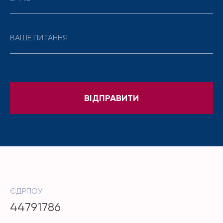
ЄДРПОУ
44791786